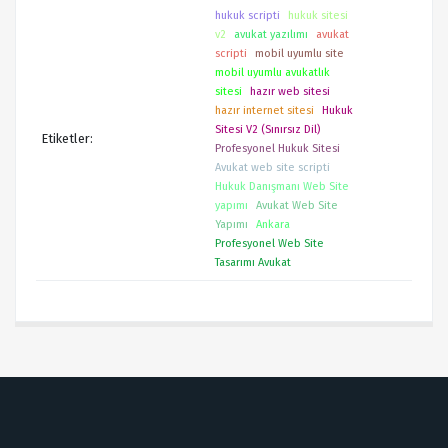
hukuk scripti
hukuk sitesi
v2
avukat yazılımı
avukat
scripti
mobil uyumlu site
mobil uyumlu avukatlık
sitesi
hazır web sitesi
hazır internet sitesi
Hukuk
Sitesi V2 (Sınırsız Dil)
Etiketler:
Profesyonel Hukuk Sitesi
Avukat web site scripti
Hukuk Danışmanı Web Site
yapımı
Avukat Web Site
Yapımı
Ankara
Profesyonel Web Site
Tasarımı Avukat