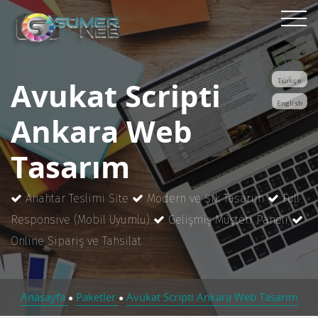
Avukat Scripti
Türkçe
English
Ankara Web
Tasarım
Anahtar Teslimi Site
Modern ve Şık Tasarım
Full
Responsive (Mobil Uyumlu)
Gelişmiş Müşteri Paneli
Online Sipariş ve Tahsilat
Anasayfa
Paketler
Avukat Scripti Ankara Web Tasarım
●
●