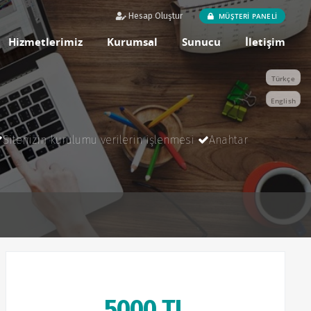
MÜŞTERİ PANELİ
Hesap Oluştur
Hizmetlerimiz
Kurumsal
Sunucu
İletişim
Türkçe
English
Sitenizin kurulumu verilerin işlenmesi
Anahtar
5000 TL