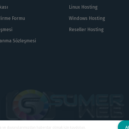
ikası
Linux Hosting
ndirme Formu
Windows Hosting
eşmesi
Reseller Hosting
lanma Sözleşmesi