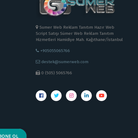
Sumer Web Reklam Tanıtım Hazır Web
Script Satışı Sümer Web Reklam Tanıtım
Hizmetleri Hamidiye Mah. Kağıthane/İstanbul
+905055065766
destek@sumerweb.com
0 (505) 5065766