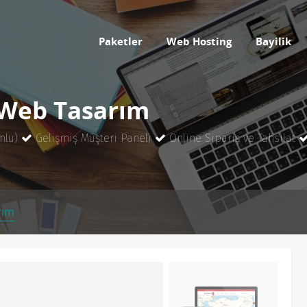
Paketler
Web Hosting
Bayilik
 Web Tasarım
mlu)
Gelişmiş Müşteri Paneli
Online Sipariş ve Tahsilat
rım