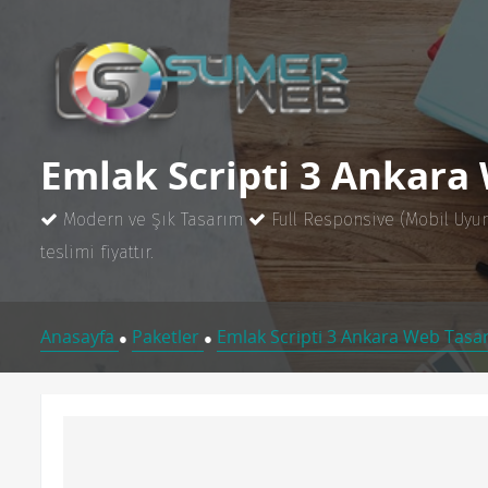
Emlak Scripti 3 Ankara
Modern ve Şık Tasarım
Full Responsive (Mobil Uyu
teslimi fiyattır.
Anasayfa
Paketler
Emlak Scripti 3 Ankara Web Tasa
●
●