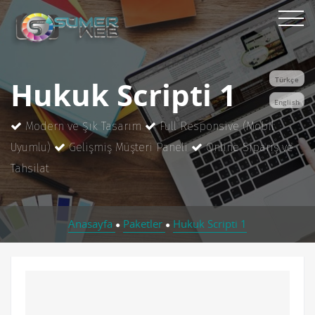
Hukuk Scripti 1
Türkçe
English
Modern ve Şık Tasarım
Full Responsive (Mobil
Uyumlu)
Gelişmiş Müşteri Paneli
Online Sipariş ve
Tahsilat
Anasayfa
Paketler
Hukuk Scripti 1
●
●